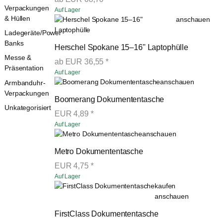
Verpackungen
Auf Lager
& Hüllen
anschauen
Ladegeräte/Power
Banks
Herschel Spokane 15–16" Laptophülle
Messe &
ab
EUR
36,55
*
Präsentation
Auf Lager
anschauen
Armbanduhr-
Verpackungen
Boomerang Dokumententasche
Unkategorisiert
EUR
4,89
*
Auf Lager
anschauen
Metro Dokumententasche
EUR
4,75
*
Auf Lager
kaufen
anschauen
FirstClass Dokumententasche