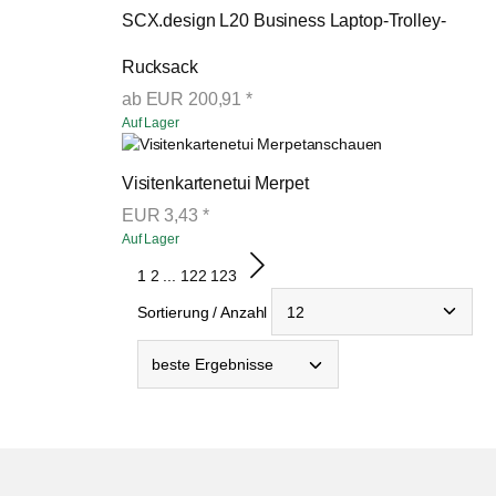
SCX.design L20 Business Laptop-Trolley-
Rucksack
ab
EUR
200,91
*
Auf Lager
anschauen
Visitenkartenetui Merpet
EUR
3,43
*
Auf Lager
1
2
...
122
123
Sortierung / Anzahl