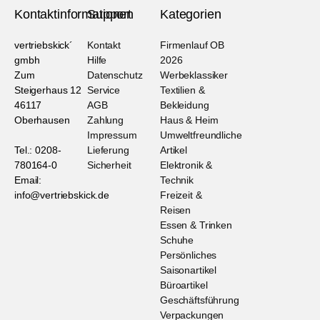
Kontaktinformationen
Support
Kategorien
vertriebskick´
Kontakt
Firmenlauf OB
gmbh
Hilfe
2026
Zum
Datenschutz
Werbeklassiker
Steigerhaus 12
Service
Textilien &
46117
AGB
Bekleidung
Oberhausen
Zahlung
Haus & Heim
Impressum
Umweltfreundliche
Tel.: 0208-
Lieferung
Artikel
780164-0
Sicherheit
Elektronik &
Email:
Technik
info@vertriebskick.de
Freizeit &
Reisen
Essen & Trinken
Schuhe
Persönliches
Saisonartikel
Büroartikel
Geschäftsführung
Verpackungen