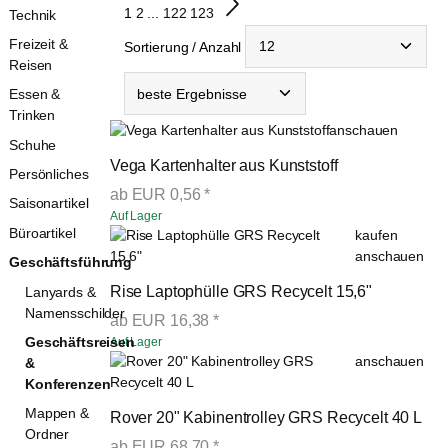
1
2
...
122
123
Technik
Freizeit &
Sortierung / Anzahl
Reisen
Essen &
Trinken
anschauen
Schuhe
Vega Kartenhalter aus Kunststoff
Persönliches
ab
EUR
0,56
*
Saisonartikel
Auf Lager
Büroartikel
kaufen
anschauen
Geschäftsführung
Rise Laptophülle GRS Recycelt 15,6"
Lanyards &
Namensschilder
ab
EUR
16,38
*
Geschäftsreisen
Auf Lager
anschauen
&
Konferenzen
Mappen &
Rover 20" Kabinentrolley GRS Recycelt 40 L
Ordner
ab
EUR
68,70
*