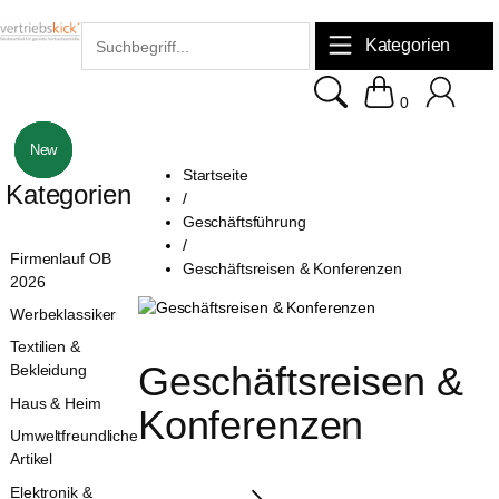
Kategorien
0
New
New
New
Startseite
Kategorien
/
Geschäftsführung
/
Firmenlauf OB
Geschäftsreisen & Konferenzen
2026
Werbeklassiker
Textilien &
Geschäftsreisen & 
Bekleidung
Haus & Heim
Konferenzen
Umweltfreundliche
Artikel
Elektronik &