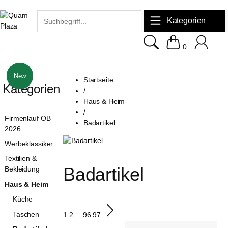
Kategorien
0
New
New
New
Startseite
Kategorien
/
Haus & Heim
/
Firmenlauf OB
Badartikel
2026
Werbeklassiker
Textilien &
Badartikel
Bekleidung
Haus & Heim
Küche
Taschen
1
2
...
96
97