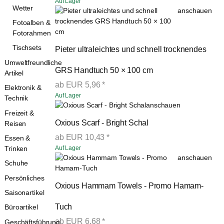
Auf Lager
Wetter
anschauen
Fotoalben &
Fotorahmen
Tischsets
Pieter ultraleichtes und schnell trocknendes 
Umweltfreundliche
GRS Handtuch 50 × 100 cm
Artikel
ab
EUR
5,96
*
Elektronik &
Auf Lager
Technik
anschauen
Freizeit &
Oxious Scarf - Bright Schal
Reisen
ab
EUR
10,43
*
Essen &
Auf Lager
Trinken
anschauen
Schuhe
Persönliches
Oxious Hammam Towels - Promo Hamam-
Saisonartikel
Tuch
Büroartikel
ab
EUR
6,68
*
Geschäftsführung