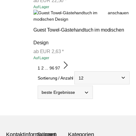
ab
EUR
22,50
*
Auf Lager
anschauen
Guest Towel-Gästehandtuch im modischen 
Design
ab
EUR
2,63
*
Auf Lager
1
2
...
96
97
Sortierung / Anzahl
Kontaktinformationen
Support
Kategorien